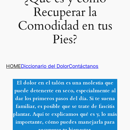
Recuperar la
Comodidad en tus
Pies?
HOME
Diccionario del Dolor
Contáctanos
El dolor en el talón es una molestia que
puede detenerte en seco, especialmente al
dar los primeros pasos del día. Si te suena
familiar, es posible que se trate de
fascitis
plantar
. Aquí te explicamos qué es y, lo más
importante, cómo puedes manejarla para
recuperar tu bienestar.