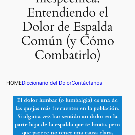
Entendiendo el
Dolor de Espalda
Común (y Cómo
Combatirlo)
HOME
Diccionario del Dolor
Contáctanos
El dolor lumbar (o lumbalgia) es una de
las quejas más frecuentes en la población.
Si alguna vez has sentido un dolor en la
parte baja de la espalda que te limita, pero
que parece no tener una causa clara,